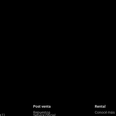
Post venta
Rental
Repuestos
Conocé más
9+1)
Service Oficial