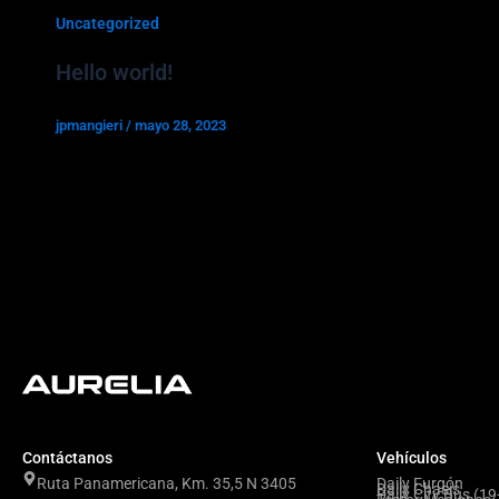
Uncategorized
Hello world!
jpmangieri
/
mayo 28, 2023
Welcome to WordPress. This is your
first post. Edit or delete it, then start
writing!
Contáctanos
Vehículos
Ruta Panamericana, Km. 35,5 N 3405
Daily Furgón
Daily Chasis
Daily City Bus (1